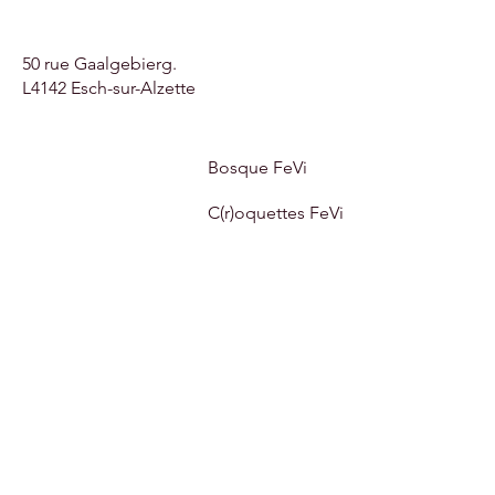
50 rue Gaalgebierg.
L4142 Esch-sur-Alzette
Bosque FeVi
C(r)oquettes FeVi