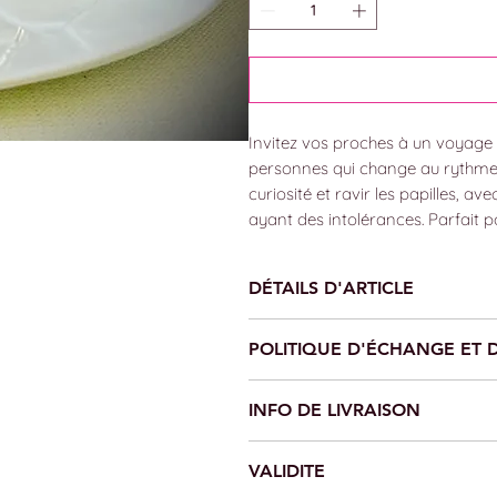
Invitez vos proches à un voyage
personnes qui change au rythme d
curiosité et ravir les papilles, 
ayant des intolérances. Parfait p
DÉTAILS D'ARTICLE
Menu Cooldinner en 5 services pour
POLITIQUE D'ÉCHANGE ET
personnes végétariennes ou avec de
L'achat du chèque cadeau n'est ni
INFO DE LIVRAISON
Le chèque cadeau peut être livré e
VALIDITE
carte préparée avec passion. Vous se