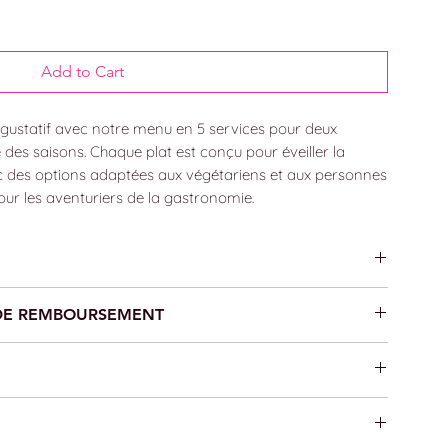
Add to Cart
 gustatif avec notre menu en 5 services pour deux
es saisons. Chaque plat est conçu pour éveiller la
avec des options adaptées aux végétariens et aux personnes
our les aventuriers de la gastronomie.
 2 personnes qui change toutes les saisons (adaptable aux
 DE REMBOURSEMENT
s intolérances). Boissons non incluses.
 rembousable, ni échangeable.
n version PDF ou bien vous pouvez venir récupérer notre
rez contacté dans les plus brefs délais à la suite de votre