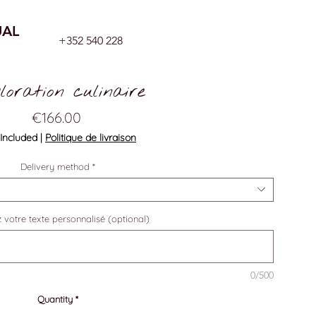
UAL
+352 540 228
loration culinaire
Price
€166.00
Included
|
Politique de livraison
Delivery method
*
 votre texte personnalisé (optional)
0/500
Quantity
*