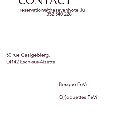
CONTACT
reservation@thesevenhotel.lu
+352 540 228
50 rue Gaalgebierg.
L4142 Esch-sur-Alzette
Bosque FeVi
C(r)oquettes FeVi