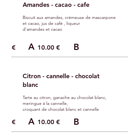
Amandes - cacao - cafe
Biscuit aux amandes, crémeuse de mascarpone
et cacao, jus de café , liqueur
d'amandes et cacao
A
B
.00 €
10.00 €
Citron - cannelle - chocolat
blanc
Tarte au citron, ganache au chocolat blanc,
meringue à la cannelle,
croquant de chocolat blanc et cannelle
A
B
.0
0 €
10.0
0 €