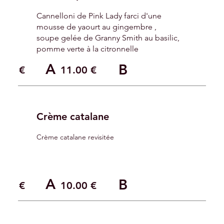
Cannelloni de Pink Lady farci d'une
mousse de yaourt au gingembre ,
soupe gelée de Granny Smith au basilic,
pomme verte à la citronnelle
A
B
.0
0 €
11.0
0 €
Crème catalane
Crème catalane revisitée
A
B
.0
0 €
10.0
0 €