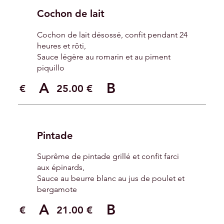
Cochon de lait
Cochon de lait désossé, confit pendant 24
heures et rôti,
Sauce légère au romarin et au piment
piquillo
A
B
.00 €
25.00 €
Pintade
Suprême de pintade grillé et confit farci
aux épinards,
Sauce au beurre blanc au jus de poulet et
bergamote
A
B
.00 €
21.00 €