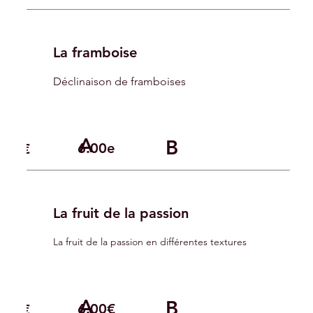
La framboise
Déclinaison de framboises
A
B
6.00e
.00€
La fruit de la passion
La fruit de la passion en différentes textures
A
B
6.00€
.00€