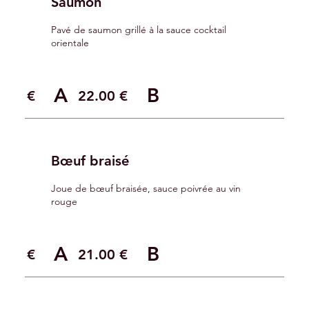
Saumon
Pavé de saumon grillé à la sauce cocktail
orientale
A
B
.00 €
22.00 €
Bœuf braisé
Joue de bœuf braisée, sauce poivrée au vin
rouge
A
B
.00 €
21.00 €