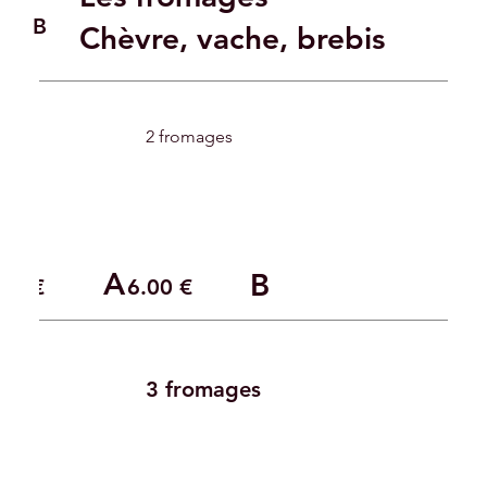
B
Chèvre, vache, brebis
2 fromages
A
B
.00 €
6.00 €
3 fromages