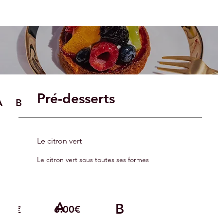
Pré-desserts
B
A
Le citron vert
Le citron vert sous toutes ses formes
A
B
6.00€
.00€