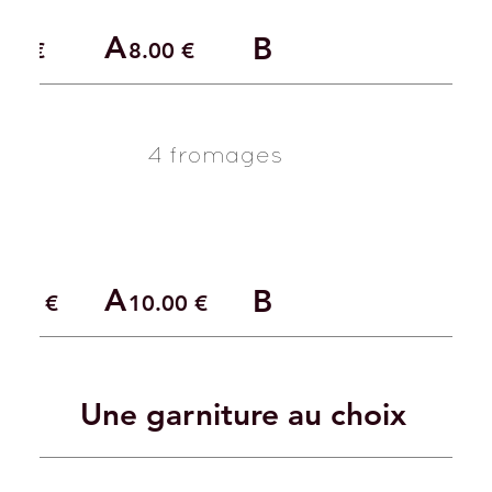
A
B
.00 €
8.00 €
4 fromages
A
B
0.00 €
10.00 €
Une garniture au choix