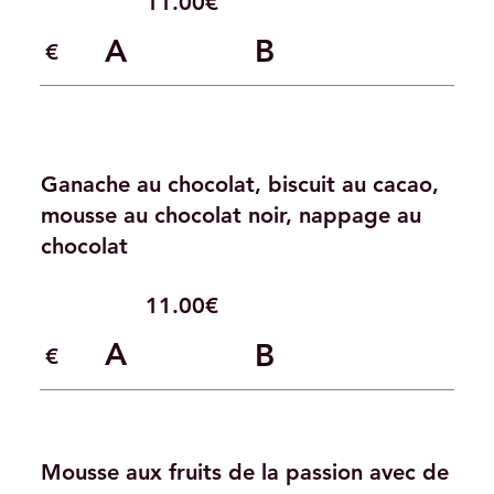
11.00€
A
B
1.00 €
Ganache au chocolat, biscuit au cacao,
mousse au chocolat noir, nappage au
chocolat
11.00€
A
B
0.00 €
Mousse aux fruits de la passion avec de