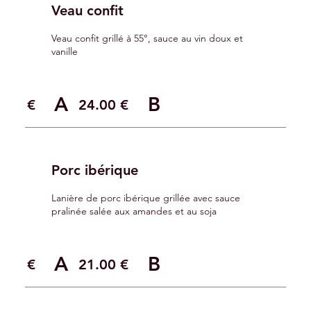
Veau confit
Veau confit grillé à 55°, sauce au vin doux et
vanille
A
B
.00 €
24.00 €
Porc ibérique
Lanière de porc ibérique grillée avec sauce
pralinée salée aux amandes et au soja
A
B
.00 €
21.00 €