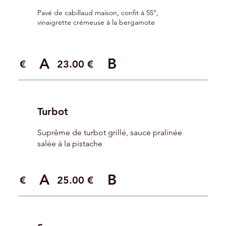
Pavé de cabillaud maison, confit à 55°,
vinaigrette crémeuse à la bergamote
A
B
.00 €
23.00 €
Turbot
Suprême de turbot grillé, sauce pralinée
salée à la pistache
A
B
.00 €
25.00 €