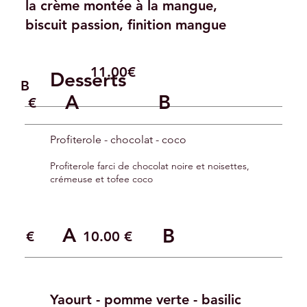
la crème montée à la mangue,
biscuit passion, finition mangue
11.00€
Desserts
B
A
B
0.00 €
Profiterole - chocolat - coco
Profiterole farci de chocolat noire et noisettes,
crémeuse et tofee coco
A
B
.00 €
10.0
0 €
Yaourt - pomme verte - basilic