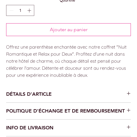
Quantité
*
Ajouter au panier
Offrez une parenthèse enchantée avec notre coffret "Nuit
Romantique et Relax pour Deux". Profitez d'une nuit dans
notre hôtel de charme, où chaque détail est pensé pour
célébrer l'amour. Détente et douceur sont au rendez-vous
pour une expérience inoubliable à deux.
DÉTAILS D'ARTICLE
〜 Petit déjeuner FeVi
POLITIQUE D'ÉCHANGE ET DE REMBOURSEMENT
〜 Hammam romantic
〜 1 nuit dans la chambre Deluxe pour deux personnes
L'achat du chèque cadeau n'est ni rembousable, ni
〜 1 h de massage (ou deux massages de 30')
INFO DE LIVRAISON
échangeable.